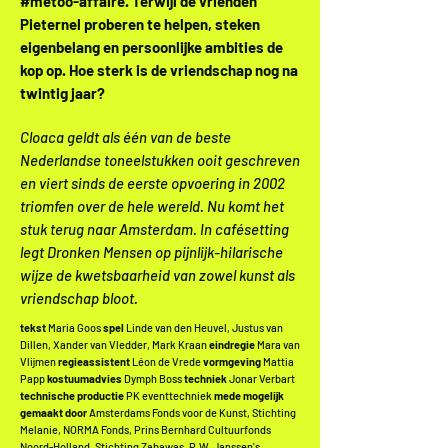
#metoo-affaire. Terwijl de vrienden
Pieternel proberen te helpen, steken
eigenbelang en persoonlijke ambities de
kop op. Hoe sterk is de vriendschap nog na
twintig jaar?
Cloaca geldt als één van de beste
Nederlandse toneelstukken ooit geschreven
en viert sinds de eerste opvoering in 2002
triomfen over de hele wereld. Nu komt het
stuk terug naar Amsterdam. In cafésetting
legt Dronken Mensen op pijnlijk-hilarische
wijze de kwetsbaarheid van zowel kunst als
vriendschap bloot.
tekst
Maria Goos
spel
Linde van den Heuvel, Justus van
Dillen, Xander van Vledder, Mark Kraan
eindregie
Mara van
Vlijmen
regieassistent
Léon de Vrede
vormgeving
Mattia
Papp
kostuumadvies
Dymph Boss
techniek
Jonar Verbart
technische productie
PK eventtechniek
mede mogelijk
gemaakt door
Amsterdams Fonds voor de Kunst, Stichting
Melanie, NORMA Fonds, Prins Bernhard Cultuurfonds
Noord-Holland, Stichting Zabawas, P.W. Janssen's